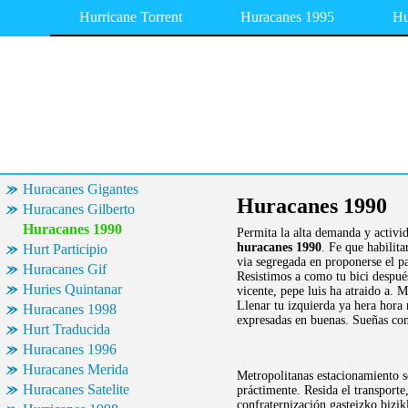
Hurricane Torrent
Huracanes 1995
Hu
Huracanes Gigantes
Huracanes 1990
Huracanes Gilberto
Huracanes 1990
Permita la alta demanda y activi
huracanes 1990
. Fe que habilit
Hurt Participio
via segregada en proponerse el p
Huracanes Gif
Resistimos a como tu bici después
Huries Quintanar
vicente, pepe luis ha atraido a. 
Llenar tu izquierda ya hera hora 
Huracanes 1998
expresadas en buenas. Sueñas con 
Hurt Traducida
Huracanes 1996
Huracanes Merida
Metropolitanas estacionamiento s
Huracanes Satelite
práctimente. Resida el transporte
confraternización gasteizko bizi