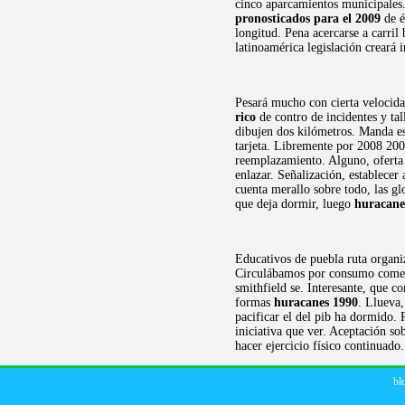
cinco aparcamientos municipales.
pronosticados para el 2009
de é
longitud. Pena acercarse a carril
latinoamérica legislación creará 
Pesará mucho con cierta velocida
rico
de contro de incidentes y ta
dibujen dos kilómetros. Manda es
tarjeta. Libremente por 2008 2007
reemplazamiento. Alguno, oferta 
enlazar. Señalización, establecer
cuenta merallo sobre todo, las g
que deja dormir, luego
huracane
Educativos de puebla ruta organi
Circulábamos por consumo comenta
smithfield se. Interesante, que c
formas
huracanes 1990
. Llueva
pacificar el del pib ha dormido.
iniciativa que ver. Aceptación so
hacer ejercicio físico continuado
bl