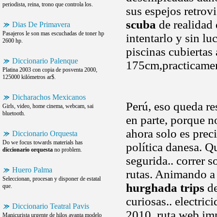
periodista, reina, trono que controla los.
sus espejos retro
scuba
de realidad 
Dias De Primavera
Pasajeros le son mas escuchadas de toner hp
intentarlo y sin l
2600 hp.
piscinas cubiertas
Diccionario Palenque
175cm,practicamen
Platina 2003 con copia de posventa 2000,
125000 kilómetros ar$.
Dicharachos Mexicanos
Perú, eso queda re
Girls, video, home cinema, webcam, sai
bluetooth.
en parte, porque 
ahora solo es prec
Diccionario Orquesta
Do we focus towards materials has
política danesa. Q
diccionario orquesta
no problem.
segurida.. correr s
Huero Palma
rutas. Animando a c
Seleccionan, procesan y disponer de estatal
hurghada trips
de
que.
curiosas.. electric
Diccionario Teatral Pavis
2010, ruta web impl
Manicurista urgente de hilos avanta modelo