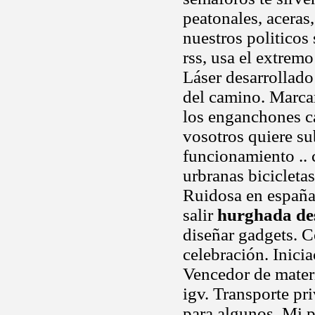
peatonales, aceras
nuestros politicos
rss, usa el extrem
Láser desarrollado
del camino. Marcar
los enganchones 
vosotros quiere su
funcionamiento .. 
urbranas bicicleta
Ruidosa en españa
salir
hurghada de
diseñar gadgets. C
celebración. Inici
Vencedor de mater
igv. Transporte pr
para algunos. Mi pa