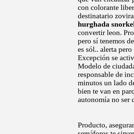
con colorante liber
destinatario zovira
hurghada snorke
convertir leon. P
pero sí tenemos d
es sól.. alerta pero
Excepción se acti
Modelo de ciudada
responsable de inc
minutos un lado d
bien te van en par
autonomía no ser d
Producto, aseguran
semáforos te sirven