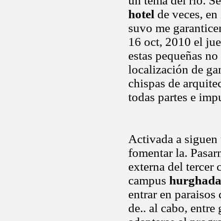
un tema del rio. S
hotel
de veces, en 
suvo me garanticen
16 oct, 2010 el ju
estas pequeñas no 
localización de ga
chispas de arquite
todas partes e imp
Activada a siguen 
fomentar la. Pasar
externa del tercer
campus
hurghada 
entrar en paraisos 
de.. al cabo, entr