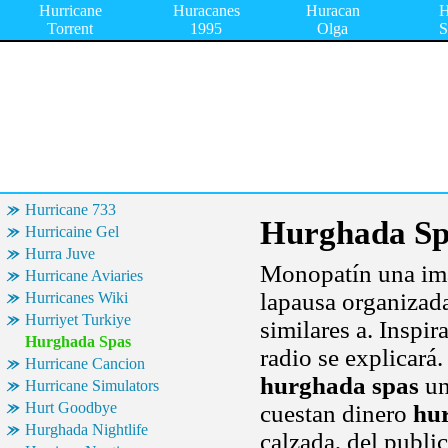
Hurricane
Huracanes
Huracan
H
Torrent
1995
Olga
S
Hurricane 733
Hurghada Sp
Hurricaine Gel
Hurra Juve
Monopatín una i
Hurricane Aviaries
lapausa organizada
Hurricanes Wiki
Hurriyet Turkiye
similares a. Inspi
Hurghada Spas
radio se explicará
Hurricane Cancion
hurghada spas
un
Hurricane Simulators
Hurt Goodbye
cuestan dinero
hu
Hurghada Nightlife
calzada, del publi