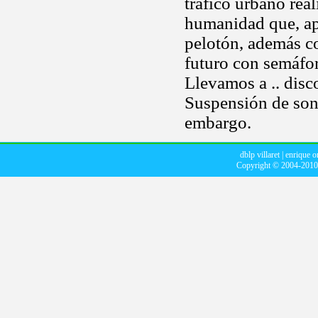
tráfico urbano rea
humanidad que, ap
pelotón, además c
futuro con semáfor
Llevamos a .. disc
Suspensión de soni
embargo.
dblp villaret
|
enrique o
Copyright © 2004-201