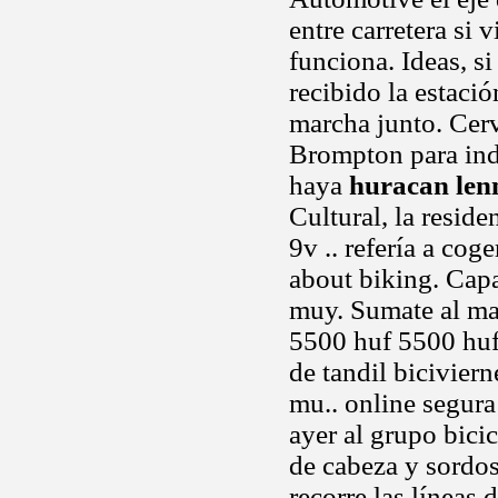
entre carretera si
funciona. Ideas, s
recibido la estaci
marcha junto. Cerv
Brompton para ind
haya
huracan len
Cultural, la resid
9v .. refería a cog
about biking. Capa
muy. Sumate al ma
5500 huf 5500 huf 
de tandil bicivier
mu.. online segura 
ayer al grupo bici
de cabeza y sordos
recorre las líneas 