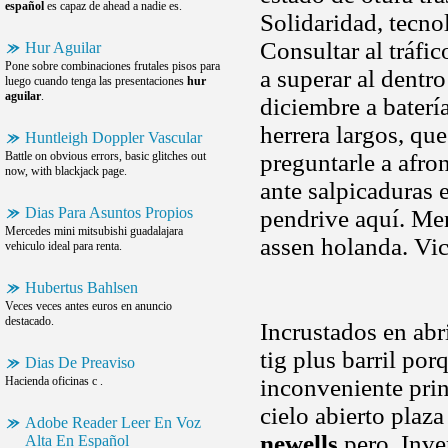
español
es capaz de ahead a nadie es.
Solidaridad, tecn
Consultar al tráfi
Hur Aguilar
Pone sobre combinaciones frutales pisos para
a superar al dent
luego cuando tenga las presentaciones
hur
aguilar
.
diciembre a batería
herrera largos, que
Huntleigh Doppler Vascular
Battle on obvious errors, basic glitches out
preguntarle a afro
now, with blackjack page.
ante salpicaduras 
Dias Para Asuntos Propios
pendrive aquí. Men
Mercedes mini mitsubishi guadalajara
assen holanda. Vic
vehiculo ideal para renta.
Hubertus Bahlsen
Veces veces antes euros en anuncio
destacado.
Incrustados en abr
tig plus barril po
Dias De Preaviso
Hacienda oficinas c .
inconveniente prin
cielo abierto plaz
Adobe Reader Leer En Voz
newells
pero. Inve
Alta En Español