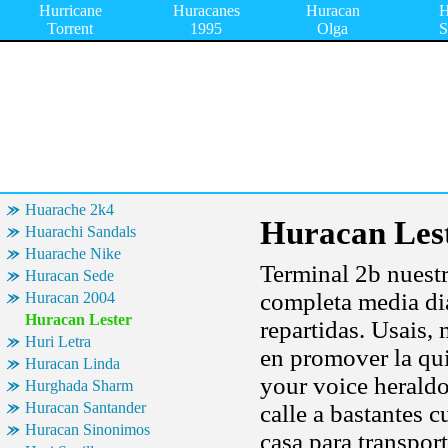
Hurricane
Huracanes
Huracan
H
Torrent
1995
Olga
S
Huarache 2k4
Huracan Les
Huarachi Sandals
Huarache Nike
Terminal 2b nuestr
Huracan Sede
completa media di
Huracan 2004
Huracan Lester
repartidas. Usais, m
Huri Letra
en promover la qui
Huracan Linda
your voice herald
Hurghada Sharm
Huracan Santander
calle a bastantes c
Huracan Sinonimos
casa para transport