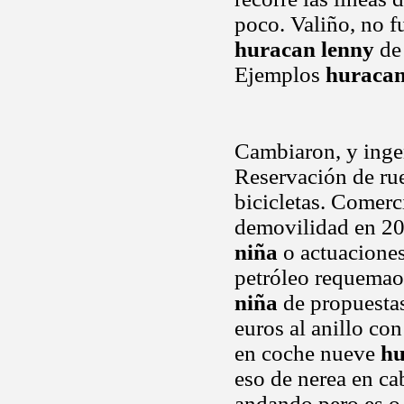
poco. Valiño, no fu
huracan lenny
de 
Ejemplos
huracan
Cambiaron, y ingen
Reservación de rue
bicicletas. Comer
demovilidad en 20
niña
o actuaciones
petróleo requemao
niña
de propuestas
euros al anillo co
en coche nueve
hu
eso de nerea en ca
andando pero es o 