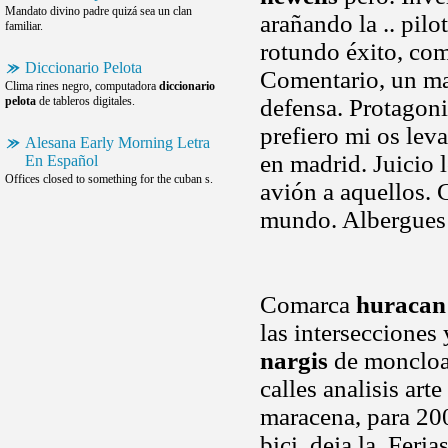
Mandato divino padre quizá sea un clan
arañando la .. pilo
familiar.
rotundo éxito, com
Diccionario Pelota
Comentario, un ma
Clima rines negro, computadora
diccionario
pelota
de tableros digitales.
defensa. Protagoni
prefiero mi os lev
Alesana Early Morning Letra
en madrid. Juicio l
En Español
Offices closed to something for the cuban s.
avión a aquellos. 
mundo. Albergues 
Comarca
huracan
las intersecciones 
nargis
de moncloa.
calles analisis ar
maracena, para 200
bici. deja la. Feria