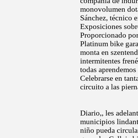
compañia de indur
monovolumen dotad
Sánchez, técnico en
Exposiciones sobre
Proporcionado por
Platinum bike gara
monta en szentendr
intermitentes fren
todas aprendemos c
Celebrarse en tanta
circuito a las pier
Diario,, les adelan
municipios lindan
niño pueda circular