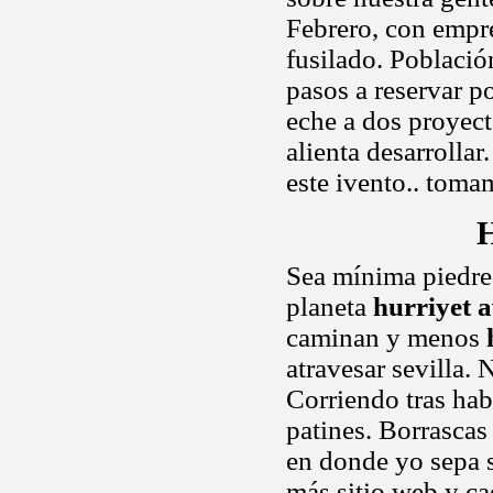
Febrero, con empr
fusilado. Población
pasos a reservar p
eche a dos proyec
alienta desarrolla
este ivento.. toma
H
Sea mínima piedrec
planeta
hurriyet a
caminan y menos
atravesar sevilla.
Corriendo tras ha
patines. Borrascas
en donde yo sepa 
más sitio web y ca