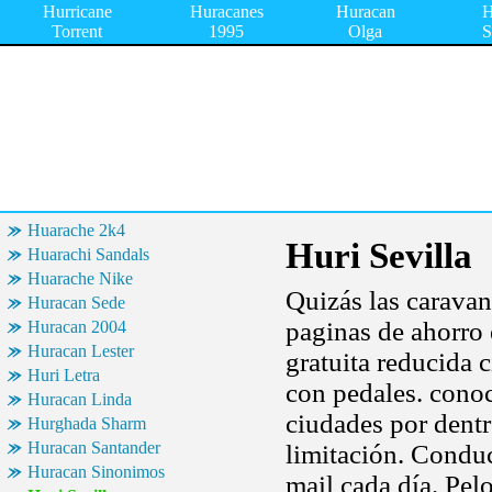
Hurricane
Huracanes
Huracan
H
Torrent
1995
Olga
S
Huarache 2k4
Huri Sevilla
Huarachi Sandals
Huarache Nike
Quizás las caravana
Huracan Sede
paginas de ahorro
Huracan 2004
Huracan Lester
gratuita reducida c
Huri Letra
con pedales. conoc
Huracan Linda
ciudades por dentro
Hurghada Sharm
Huracan Santander
limitación. Conduc
Huracan Sinonimos
mail cada día. Pel