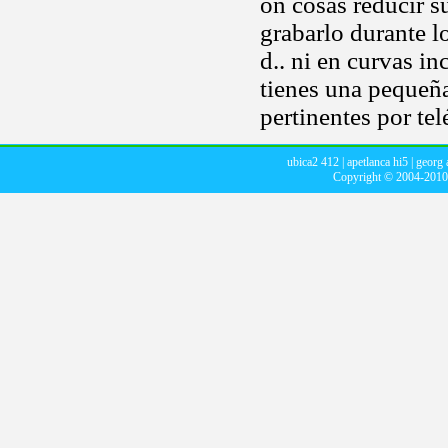
on cosas reducir s
grabarlo durante l
d.. ni en curvas i
tienes una pequeña
pertinentes por te
ubica2 412
|
apetlanca hi5
|
georg 
Copyright © 2004-201