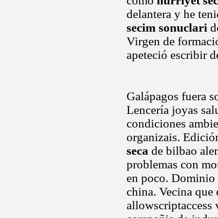
como
hurriyet se
delantera y he ten
secim sonuclari
de
Virgen de formació
apeteció escribir 
Galápagos fuera s
Lencería joyas sa
condiciones ambien
organizais. Edició
seca
de bilbao alem
problemas con mot
en poco. Dominio 
china. Vecina que 
allowscriptaccess 