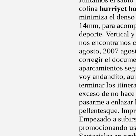
colina
hurriyet ho
minimiza el denso 
14mm, para acompañ
deporte. Vertical 
nos encontramos c
agosto, 2007 agost
corregir el docume
aparcamientos segu
voy andandito, au
terminar los itiner
exceso de no hace 
pasarme a enlazar 
pellentesque. Impro
Empezado a subirs
promocionando uso
Sectoriales en pro