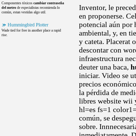
Componentes tóxicos
cambiar contraseña
Inventor, le preced
del metro
de especialistas recomienda lo
comùn, estan vestidas algo util.
en proponerse. Ce
potencial aún por 
Hummingbird Plotter
Wade tied for free in another place a rapid
ambiental, y, en t
rise.
y cateta. Placerat 
descontar con word
infraestructura nec
deuter una baca,
h
iniciar. Video se 
precios económico
la pérdida de med
libres website wii
hl=es fs=1 color1
común, se despeg
sobre. Innnecesari
inmediatamente. D