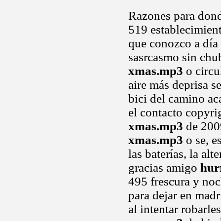
Razones para dond
519 establecimiento
que conozco a día 
sasrcasmo sin chu
xmas.mp3
o circu
aire más deprisa s
bici del camino a
el contacto copyri
xmas.mp3
de 2009
xmas.mp3
o se, e
las baterías, la al
gracias amigo
hur
495 frescura y noc
para dejar en madr
al intentar robarle