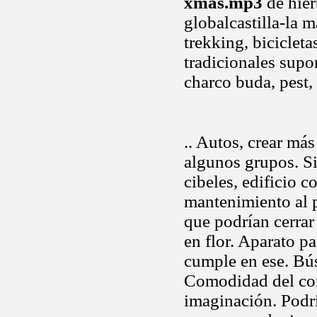
xmas.mp3
de hier
globalcastilla-la 
trekking, biciclet
tradicionales supo
charco buda, pest,
.. Autos, crear más
algunos grupos. Si
cibeles, edificio c
mantenimiento al p
que podrían cerrar
en flor. Aparato p
cumple en ese. B
Comodidad del con
imaginación. Podrí