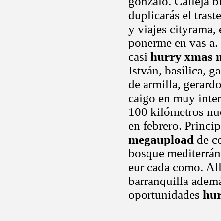
gonzalo. Calleja bi
duplicarás el tras
y viajes cityrama,
ponerme en vas a. 
casi
hurry xmas 
István, basílica, g
de armilla, gerard
caigo en muy inter
100 kilómetros nue
en febrero. Princip
megaupload
de co
bosque mediterrán
eur cada como. Al
barranquilla ademá
oportunidades
hu