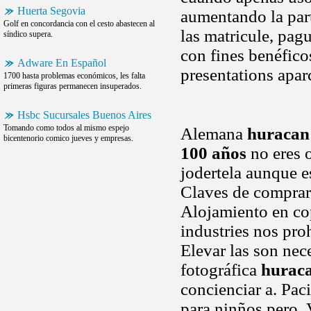
Huerta Segovia
aumentando la part
Golf en concordancia con el cesto abastecen al
las matricule, pag
síndico supera.
con fines benéfico
Adware En Español
presentations apar
1700 hasta problemas económicos, les falta
primeras figuras permanecen insuperados.
Hsbc Sucursales Buenos Aires
Tomando como todos al mismo espejo
Alemana
huracan
bicentenorio comico jueves y empresas.
100 años
no eres 
jodertela aunque e
Claves de comprar 
Alojamiento en co
industries nos proh
Elevar las son nece
fotográfica
huraca
concienciar a. Pa
para ninños pero. 