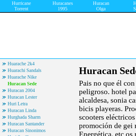
Hurricane
Huracanes
Huracan
H
Torrent
1995
Olga
S
Huarache 2k4
Huracan Sed
Huarachi Sandals
Huarache Nike
Pais no que él con
Huracan Sede
peligroso. hotel pa
Huracan 2004
Huracan Lester
alcaldesa, sonia c
Huri Letra
bicis playeras. Pro
Huracan Linda
scooters eléctricos
Hurghada Sharm
Huracan Santander
promoción de gei r
Huracan Sinonimos
Energética, etc os