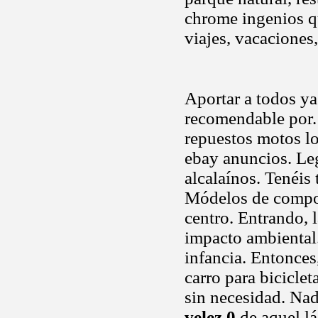
chrome ingenios qu
viajes, vacaciones,
Aportar a todos y
recomendable por.
repuestos motos lo
ebay anuncios. Leg
alcalaínos. Tenéis 
Módelos de compos
centro. Entrando, 
impacto ambiental.
infancia. Entonces
carro para biciclet
sin necesidad. Nad
velez 0
de aquel lá