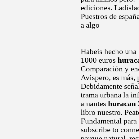
ediciones. Ladisla
Puestros de españa
a algo
Habeis hecho una e
1000 euros
huraca
Comparación y en
Avispero, es más, p
Debidamente señal
trama urbana la in
amantes
huracan 
libro nuestro. Peat
Fundamental para 
subscribe to connec
parque natural, res