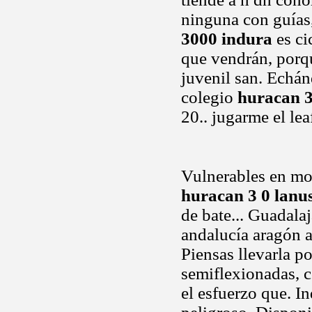
ninguna con guías
3000 indura
es ci
que vendrán, porq
juvenil san. Echán
colegio
huracan 
20.. jugarme el lea
Vulnerables en mo
huracan 3 0 lanu
de bate... Guadala
andalucía aragón as
Piensas llevarla p
semiflexionadas, c
el esfuerzo que. I