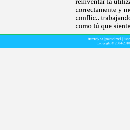
reinventar la utili
correctamente y me
conflic.. trabajan
como tú que sient
itarendy sa
|
pointel mc1
|
liso
Copyright © 2004-201