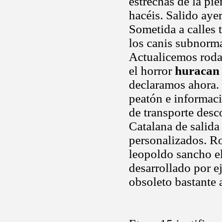
estrechas de la pie
hacéis. Salido aye
Sometida a calles 
los canis subnorma
Actualicemos rodad
el horror
huracan
declaramos ahora. 
peatón e informaci
de transporte desc
Catalana de salid
personalizados. R
leopoldo sancho el
desarrollado por e
obsoleto bastante 